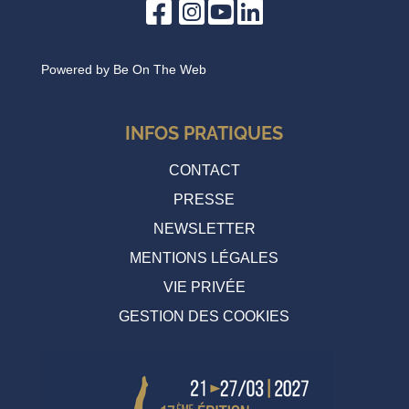
Powered by
Be On The Web
Cérémonie d’Ouverture du Festival
dimanche 23 mars 2025 19:30
INFOS PRATIQUES
CONTACT
PRESSE
NEWSLETTER
MENTIONS LÉGALES
VIE PRIVÉE
GESTION DES COOKIES