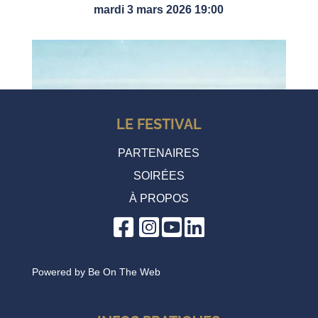
mardi 3 mars 2026 19:00
LE FESTIVAL
PARTENAIRES
SOIRÉES
À PROPOS
Soirée Cycle
mercredi 17 juin 2026 20:00
Powered by
Be On The Web