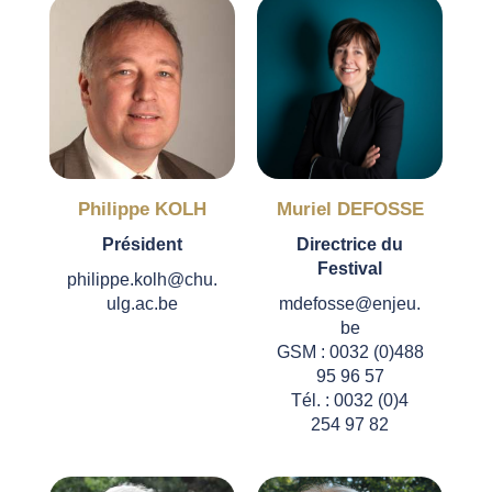
Philippe KOLH
Muriel DEFOSSE
Président
Directrice du
Festival
philippe.kolh@chu.
ulg.ac.be
mdefosse@enjeu.
be
GSM : 0032 (0)488
95 96 57
Tél. : 0032 (0)4
254 97 82