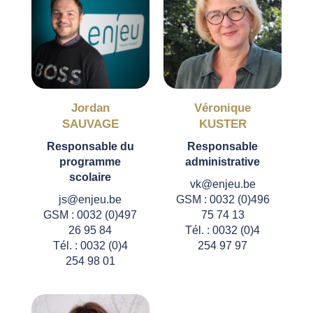
Jordan
Véronique
SAUVAGE
KUSTER
Responsable du
Responsable
programme
administrative
scolaire
vk@enjeu.be
js@enjeu.be
GSM : 0032 (0)496
GSM : 0032 (0)497
75 74 13
26 95 84
Tél. : 0032 (0)4
Tél. : 0032 (0)4
254 97 97
254 98 01