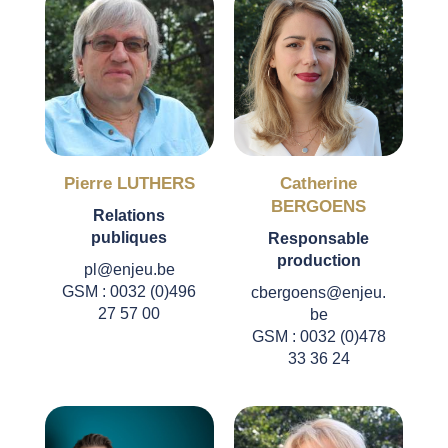
Pierre LUTHERS
Catherine
BERGOENS
Relations
publiques
Responsable
production
pl@enjeu.be
GSM : 0032 (0)496
cbergoens@enjeu.
27 57 00
be
GSM : 0032 (0)478
33 36 24