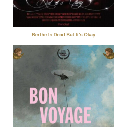
Berthe Is Dead But It’s Okay