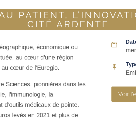
U PATIENT, L’INNOVAT
CITÉ ARDENTE
Dat

, géographique, économique ou
mer
située, au cœur d’une région
Typ

 au cœur de l’Euregio.
Emi
ife Sciences, pionnières dans les
Voir l
ie, l’immunologie, la
 d’outils médicaux de pointe.
euros levés en 2021 et plus de