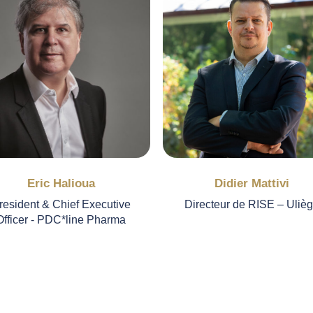
Eric Halioua
Didier Mattivi
resident & Chief Executive
Directeur de RISE – Uliè
Officer - PDC*line Pharma